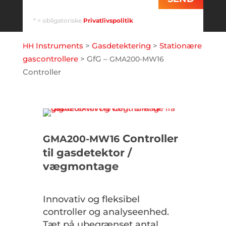
* = obligatoriske
Privatlivspolitik
Instruments
>
Gasdetektering
>
Stationære
HH
gascontrollere
>
GfG –
GMA200-MW16
Controller
Controller
GMA200-MW16
til gasdetektor /
vægmontage
Innovativ og fleksibel
controller og analyseenhed.
Tæt på ubegrænset antal