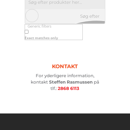
Søg efter
Generic filters
produkter
Exact matches only
her…
KONTAKT
For yderligere information,
kontakt
Steffen Rasmussen
på
tlf.:
2868 6113