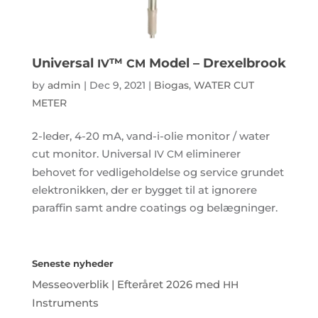
Universal
™
Model – Drexelbrook
IV
CM
by
admin
|
Dec 9, 2021
|
Biogas
,
WATER CUT
METER
2-leder, 4-20 mA, vand-i-olie monitor / water
cut monitor. Universal
eliminerer
IV
CM
behovet for vedligeholdelse og service grundet
elektronikken, der er bygget til at ignorere
paraffin samt andre coatings og belægninger.
Seneste nyheder
Messeoverblik | Efteråret 2026 med
HH
Instruments