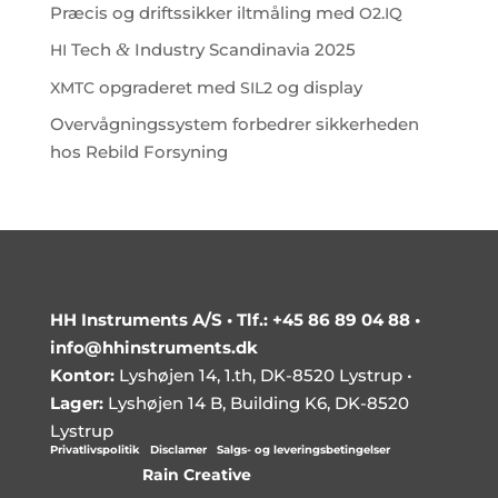
Præcis og driftssikker iltmåling med
.
O2
IQ
Tech
&
Industry Scandinavia 2025
HI
opgraderet med
og display
XMTC
SIL2
Overvågningssystem forbedrer sikkerheden
hos Rebild Forsyning
HH Instruments A/S •
Tlf.: +45 86 89 04 88
•
info@hhinstruments.dk
Kontor:
Lyshøjen 14, 1.th, DK-8520 Lystrup •
Lager:
Lyshøjen 14 B, Building K6, DK-8520
Lystrup
Privatlivspolitik
|
Disclamer
|
Salgs- og leveringsbetingelser
Udviklet af
Rain Creative