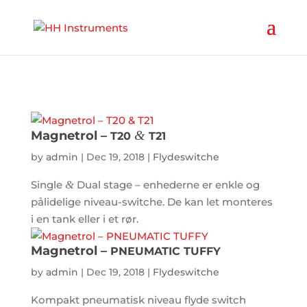
'
&
Magnetrol –
T20
T21
by
admin
|
Dec 19, 2018
|
Flydeswitche
Single
&
Dual stage – enhederne er enkle og
pålidelige niveau-switche. De kan let monteres
i en tank eller i et rør.
Magnetrol –
PNEUMATIC
TUFFY
by
admin
|
Dec 19, 2018
|
Flydeswitche
Kompakt pneumatisk niveau flyde switch