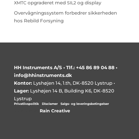
opgraderet med
og display
XMTC
SIL2
Overvågningssystem forbedrer sikkerheden
hos Rebild Forsyning
HH Instruments A/S •
Tlf.: +45 86 89 04 88
•
info@hhinstruments.dk
Kontor:
Lyshøjen 14, 1.th, DK-8520 Lystrup •
Lager:
Lyshøjen 14 B, Building K6, DK-8520
Lystrup
Privatlivspolitik
|
Disclamer
|
Salgs- og leveringsbetingelser
Udviklet af
Rain Creative