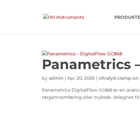
'
PRODUKT
Panametrics –
by
admin
|
Apr 20, 2026
|
Ultralyd clamp-on
Panametrics DigitalFlow
er en avance
GC868
rørgennemføring eller tryktab. Velegnet til 