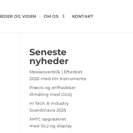
EDER OG VIDEN
OM OS
KONTAKT
Seneste
nyheder
Messeoverblik | Efteråret
2026 med
Instruments
HH
Præcis og driftssikker
iltmåling med
.
O2
IQ
Tech
&
Industry
HI
Scandinavia 2025
opgraderet
XMTC
med
og display
SIL2