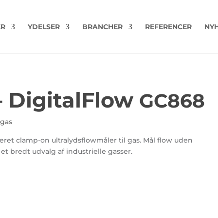
ER
YDELSER
BRANCHER
REFERENCER
NYH
 DigitalFlow
GC868
 gas
ret clamp-on ultralydsflowmåler til gas. Mål flow uden
et bredt udvalg af industrielle gasser.