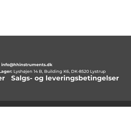
•
info@hhinstruments.dk
Lager:
Lyshøjen 14 B, Building K6, DK-8520 Lystrup
er
|
Salgs- og leveringsbetingelser