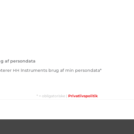
ug af persondata
pterer
Instruments brug af min persondata*
HH
* = obligatoriske |
Privatlivspolitik