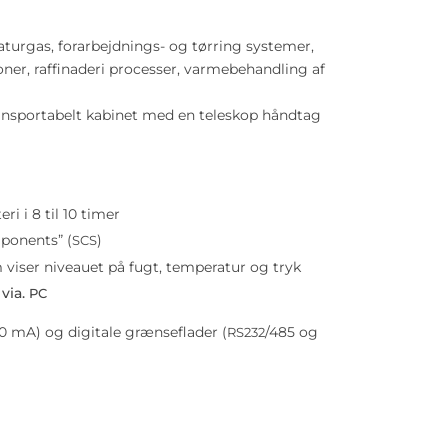
naturgas, forarbejdnings- og tørring systemer,
oner, raffinaderi processer, varmebehandling af
ansportabelt kabinet med en teleskop håndtag
ri i 8 til 10 timer
ponents” (
)
SCS
viser niveauet på fugt, temperatur og tryk
 via.
PC
20 mA)
og digitale grænseflader (
/485 og
RS232