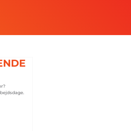
ENDE
er?
rbejdsdage.