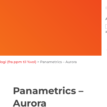
ogi (fra ppm til %vol)
>
Panametrics – Aurora
Panametrics –
Aurora