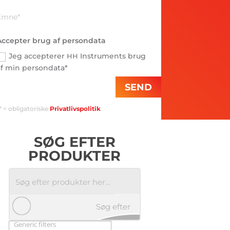
Accepter brug af persondata
Jeg accepterer
Instruments brug
HH
af min persondata*
SEND
* = obligatoriske
Privatlivspolitik
SØG EFTER
PRODUKTER
Søg efter
Generic filters