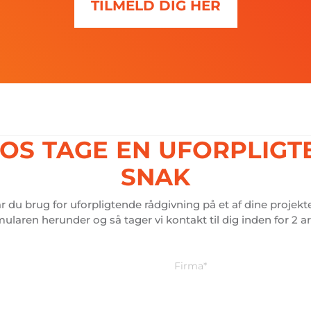
TILMELD DIG HER
OS
TAGE
EN
UFORPLIGT
SNAK
r du brug for uforpligtende rådgivning på et af dine projekt
mularen herunder og så tager vi kontakt til dig inden for 2 a