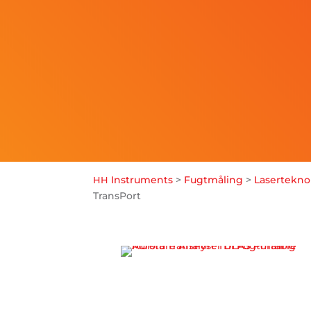
Instruments
>
Fugtmåling
>
Laserteknol
HH
TransPort