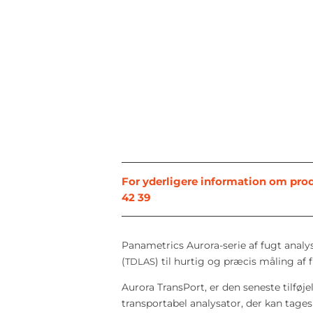
For yderligere information om prod
42 39
Panametrics Aurora-serie af fugt analy
(
) til
hurtig og præcis måling af 
TDLAS
Aurora TransPort, er den seneste tilføje
transportabel analysator, der
kan tages