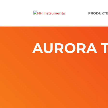
'
PRODUKT
AURORA 