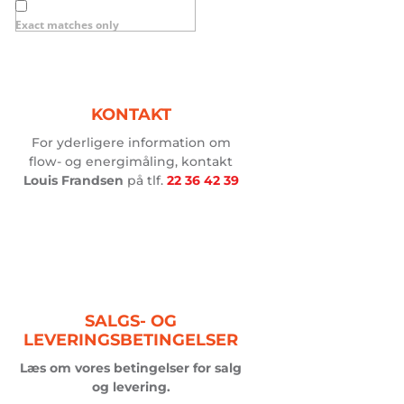
produkter
Exact matches only
her…
KONTAKT
For yderligere information om
flow- og energimåling, kontakt
Louis Frandsen
på tlf.
22 36 42 39
SALGS- OG
LEVERINGSBETINGELSER
Læs om vores
betingelser for salg
og levering.