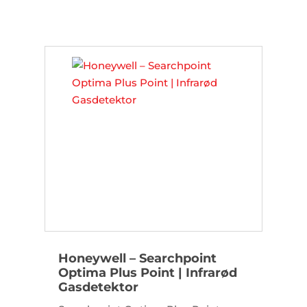
applikationer. Enheden overvåger
brandbare og giftige gasser samt ilt,
og konfigureres trådløst via
Bluetooth.
Honeywell – Searchpoint
Optima Plus Point | Infrarød
Gasdetektor