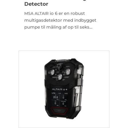
Detector
io 6 er en robust
MSA
ALTAIR
multigasdetektor med indbygget
pumpe til måling af op til seks
gasser. Enheden har integreret LTE-
M-forbindelse og et slidstærkt IP65-
design.