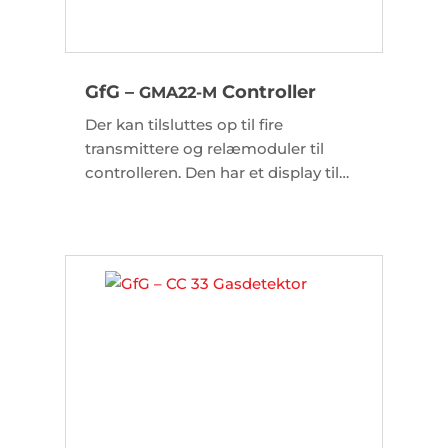
GfG –
Controller
GMA22-M
Der kan tilsluttes op til fire
transmittere og relæmoduler til
controlleren. Den har et display til
måleværdiindikation, integrerede
visuelle og hørbare alarmer og fire
interne relæer til yderligere
sikkerhedsforanstaltninger.