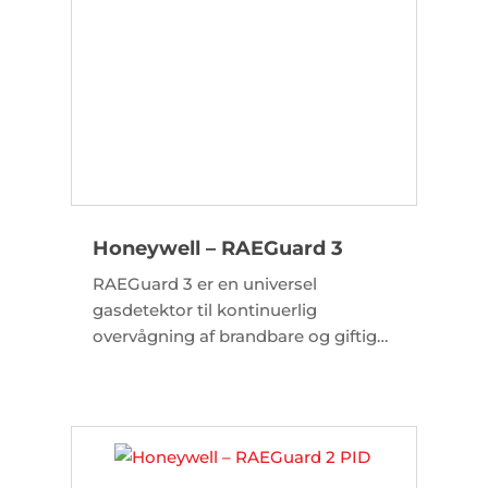
Honeywell – RAEGuard 3
RAEGuard 3 er en universel
gasdetektor til kontinuerlig
overvågning af brandbare og giftige
gasser samt ilt. Med 4-20mA,
Modbus og HART-protokol sikres en
pålidelig integration i industrielle
anlæg.