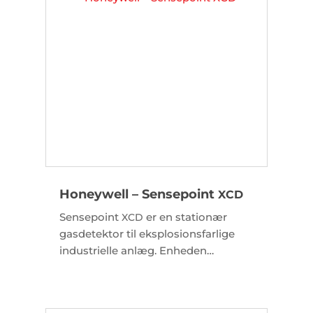
vedligeholdelse og kalibrering i
industrielle miljøer.
Honeywell – Sensepoint
XCD
Sensepoint
er en stationær
XCD
gasdetektor til eksplosionsfarlige
industrielle anlæg. Enheden
overvåger brandbare gasser, giftige
gasser samt ilt, og understøtter non-
intrusiv kalibrering samt