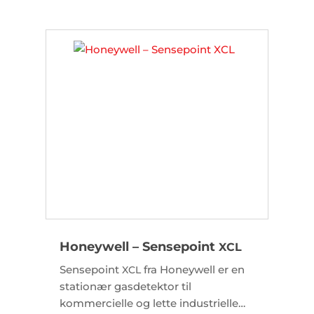
gasser samt ilt, og muliggør effektiv
trådløs on-site konfiguration og
kalibrering direkte via Bluetooth.
Honeywell – Sensepoint
XCL
Sensepoint
fra Honeywell er en
XCL
stationær gasdetektor til
kommercielle og lette industrielle