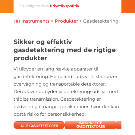
* = obligatoriske
Privatlivspolitik
Instruments
>
Produkter
>
Gasdetektering
HH
Sikker og effektiv
gasdetektering med de rigtige
produkter
Vi tilbyder en lang række apparater til
gasdetektering. Heriblandt udstyr til stationær
overvågning og transportable detektorer.
Derudover udbyder vi detekteringsudstyr med
trådløs transmission. Gasdetektering er
nødvendig i mange applikationer, hvor der kan
opstå risiko for personsikkerhed.
HÅNDHOLDTE
S
ALLE GASDETEKTORER
GASDETEKTORER
GAS