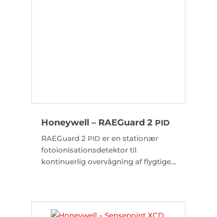
Honeywell – RAEGuard 2
PID
RAEGuard 2
er en stationær
PID
fotoionisationsdetektor til
kontinuerlig overvågning af flygtige
organiske forbindelser (
’er).
VOC
Enheden er baseret på et modulært
design med udskiftelige DigiPID-
sensorer, hvilket forenkler