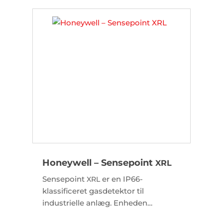
og relæudgange for direkte
systemintegration.
Honeywell – Sensepoint
XRL
Sensepoint
er en IP66-
XRL
klassificeret gasdetektor til
industrielle anlæg. Enheden
overvåger brandbare gasser, giftige