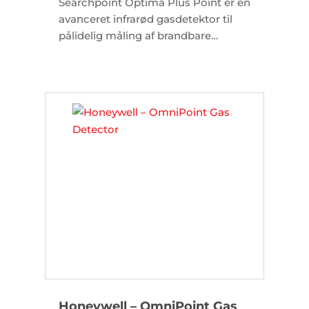
Searchpoint Optima Plus Point er en
avanceret infrarød gasdetektor til
pålidelig måling af brandbare
kulbrinter. Den kræver minimal
vedligeholdelse og er fuldstændig
immun over for katalytiske
giftstoffer.
Honeywell – OmniPoint Gas