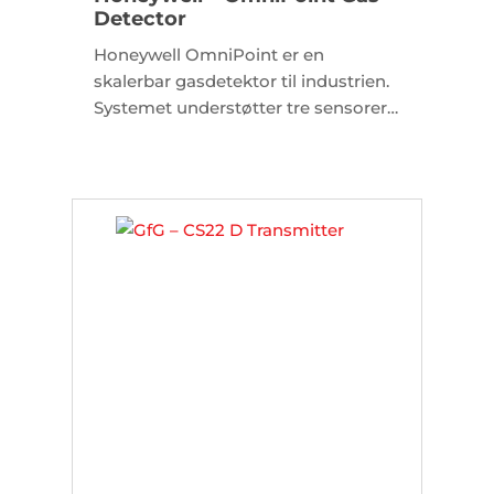
Detector
Honeywell OmniPoint er en
skalerbar gasdetektor til industrien.
Systemet understøtter tre sensorer
samtidigt og betjenes nemt via
touchskærm eller Bluetooth.