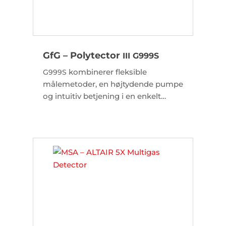
GfG – Polytector
III
G999S
kombinerer fleksible
G999S
målemetoder, en højtydende pumpe
og intuitiv betjening i en enkelt
enhed.