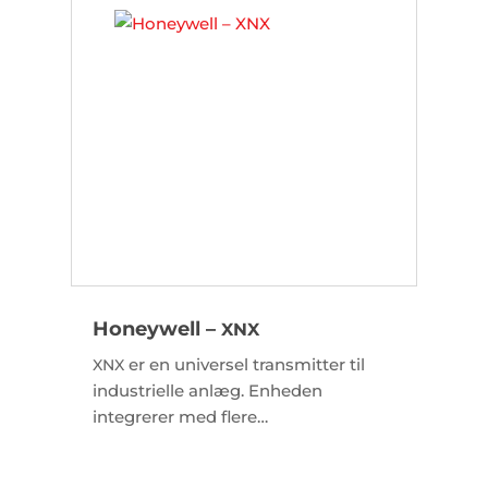
systemintegration via 4-20mA og
.
MODBUS
RTU
Honeywell –
XNX
er en universel transmitter til
XNX
industrielle anlæg. Enheden
integrerer med flere
sensorteknologier og understøtter
kommunikation via
, Modbus
HART