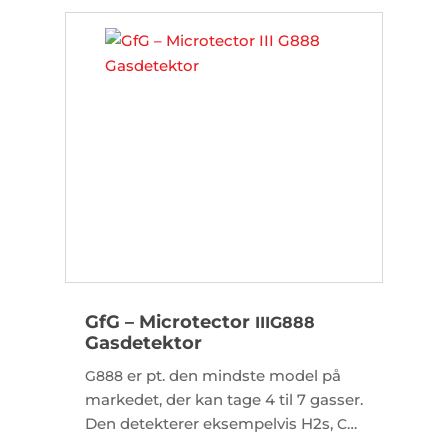
GfG – Microtector
III
G888
Gasdetektor
er pt. den mindste model på
G888
markedet, der kan tage 4 til 7 gasser.
Den detekterer eksempelvis H2s,
,
CO
ilt og eksplosive gasser.