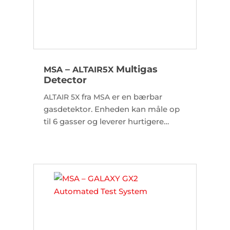
–
Multigas
MSA
ALTAIR
5X
Detector
fra
er en bærbar
ALTAIR
5X
MSA
gasdetektor. Enheden kan måle op
til 6 gasser og leverer hurtigere
responstid, bedre stabilitet og
nøjagtighed.