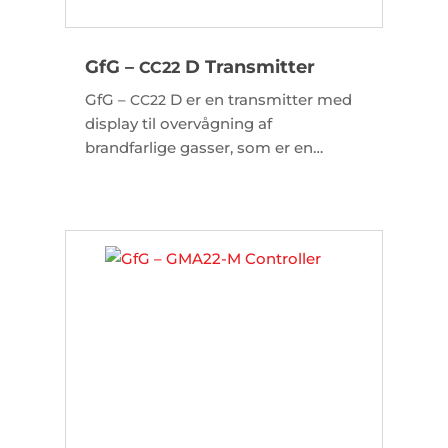
GfG –
D Transmitter
CC22
GfG –
D er en transmitter med
CC22
display til overvågning af
brandfarlige gasser, som er en
pålidelig og økonomisk løsning.