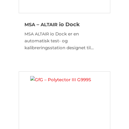
–
io Dock
MSA
ALTAIR
io Dock er en
MSA
ALTAIR
automatisk test- og
kalibreringsstation designet til
io4 og io6 gasdetektorer.
ALTAIR
Systemet forenkler vedligeholdelsen
ved automatisk at udføre
nødvendige bump-tests og
kalibreringer, hvorefter alle
compliance-data sendes direkte til
din
Grid-konto uden behov for
MSA
kompleks netværksopsætning.