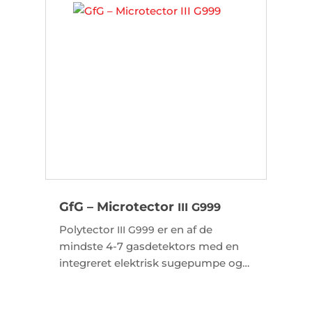
GfG – Microtector
III
G999
Polytector
er en af de
III
G999
mindste 4-7 gasdetektors med en
integreret elektrisk sugepumpe og
radiomodul.