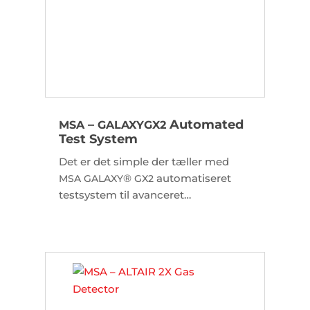
–
Automated
MSA
GALAXY
GX2
Test System
Det er det simple der tæller med
®
automatiseret
MSA
GALAXY
GX2
testsystem til avanceret
sikkerhedsstyring og ubesværet
drift.