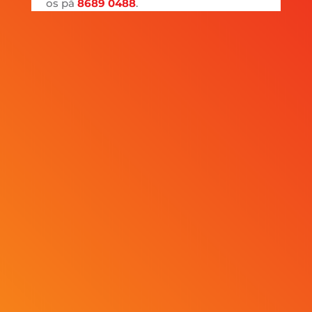
os på
8689 0488
.
Accepter brug af persondata
Jeg accepterer
Instruments brug af
HH
min persondata*
SEND