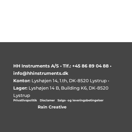
* = obligatoriske |
Privatlivspolitik
HH Instruments A/S •
Tlf.: +45 86 89 04 88
•
info@hhinstruments.dk
Kontor:
Lyshøjen 14, 1.th, DK-8520 Lystrup •
Lager:
Lyshøjen 14 B, Building K6, DK-8520
Lystrup
Privatlivspolitik
|
Disclamer
|
Salgs- og leveringsbetingelser
Udviklet af
Rain Creative