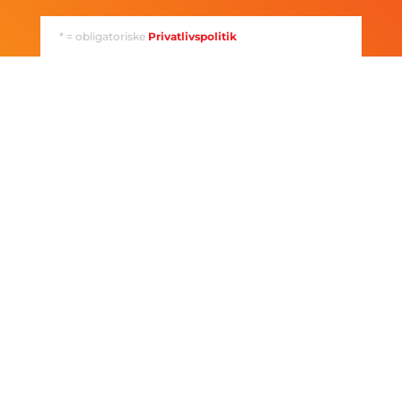
* = obligatoriske
Privatlivspolitik
Instruments
>
Gasdetektering
>
HH
Håndholdte gasdetektorer
>
–
io 6
MSA
ALTAIR
Multigas Detector
io 6 Multigas
MSA
ALTAIR
Detector
io 6 er en robust
MSA
ALTAIR
multigasdetektor med
indbygget pumpe til måling af
op til seks gasser. Enheden