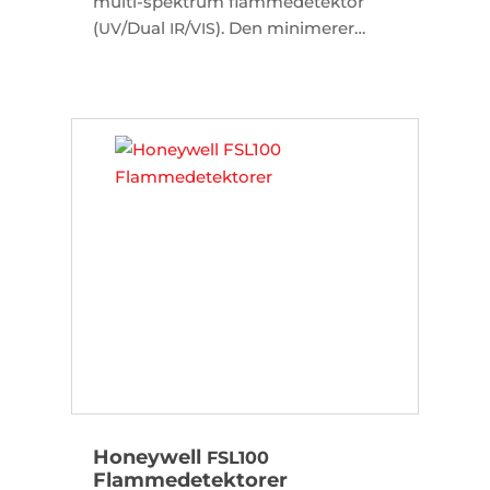
multi-spektrum flammedetektor
(
/Dual
/
). Den minimerer
UV
IR
VIS
falske alarmer og sikrer hurtig
branddetektering på op til 60 meters
afstand.
Honeywell
FSL100
Flammedetektorer