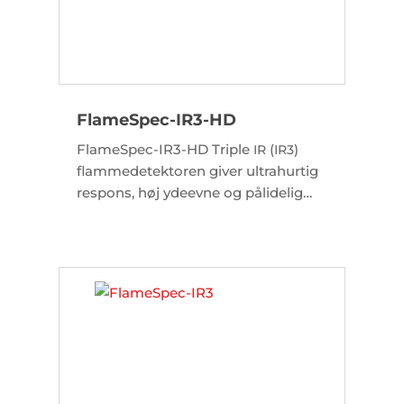
FlameSpec-IR3-HD
FlameSpec-IR3-HD Triple
(
)
IR
IR3
flammedetektoren giver ultrahurtig
respons, høj ydeevne og pålidelig
detektering af alle typer
kulbrintebrande (synlige og ikke-
synlige). Med integreret kamera.