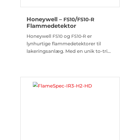
Honeywell –
/
FS10
FS10-R
Flammedetektor
Honeywell
og
er
FS10
FS10-R
lynhurtige flammedetektorer til
lakeringsanlæg. Med en unik to-trins
alarm reagerer de på få
millisekunder for at forhindre brand.