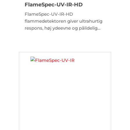
FlameSpec-UV-IR-HD
FlameSpec-UV-IR-HD
flammedetektoren giver ultrahurtig
respons, høj ydeevne og pålidelig
detektering af en lang række brande,
herunder kulbrintebrande (synlige
og ikke-synlige), såvel som
brintbrande. Med integreret kamera.