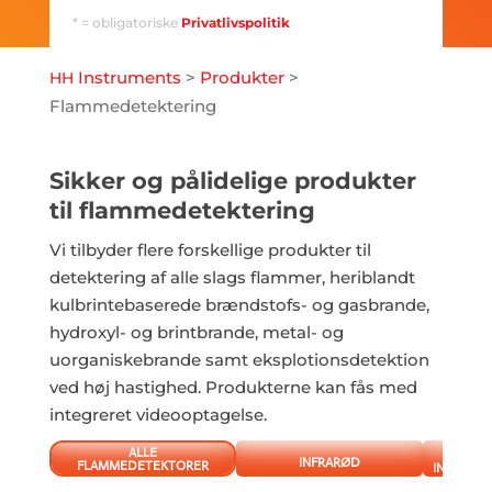
* = obligatoriske
Privatlivspolitik
Instruments
>
Produkter
>
HH
Flammedetektering
Sikker og pålidelige produkter
til flammedetektering
Vi tilbyder flere forskellige produkter til
detektering af alle slags flammer, heriblandt
kulbrintebaserede brændstofs- og gasbrande,
hydroxyl- og brintbrande, metal- og
uorganiskebrande samt eksplotionsdetektion
ved høj hastighed. Produkterne kan fås med
integreret videooptagelse.
ALLE
INFRARØD
FLAMMEDETEKTORER
INFRARØD