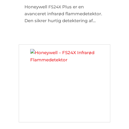
Honeywell
Plus er en
FS24X
avanceret infrarød flammedetektor.
Den sikrer hurtig detektering af
kulbrinte- og brintbrande, selv under
udfordrende vejrforhold som regn
og tåge.