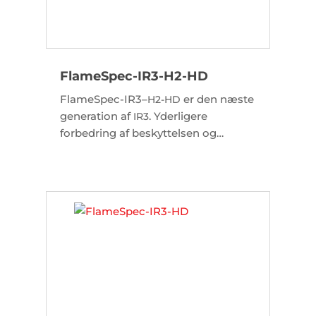
FlameSpec-IR3-H2-HD
FlameSpec-IR3–
er den næste
H2-HD
generation af
. Yderligere
IR3
forbedring af beskyttelsen og
sikkerheden for højrisiko- og
højværdiindustrier. Med integreret
kamera.