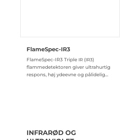
FlameSpec-IR3
FlameSpec-IR3 Triple
(
)
IR
IR3
flammedetektoren giver ultrahurtig
respons, høj ydeevne og pålidelig
detektering af alle typer
kulbrintebrande (synlige og ikke-
synlige).
INFRARØD OG