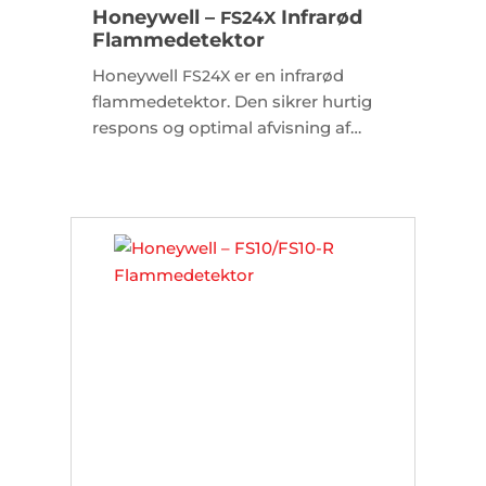
Honeywell –
Infrarød
FS24X
Flammedetektor
Honeywell
er en infrarød
FS24X
flammedetektor. Den sikrer hurtig
respons og optimal afvisning af
falske alarmer i krævende
industrielle miljøer.