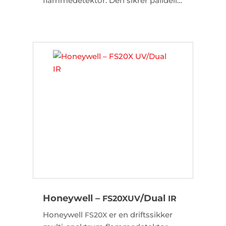
flammedetektor. Den sikrer pålidelig
detektering af kulbrinte- og
brintbrande under ekstreme
vejrforhold og i tæt røg.
Honeywell –
/Dual
FS20X
UV
IR
Honeywell
er en driftssikker
FS20X