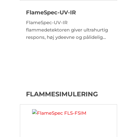
FlameSpec-UV-IR
FlameSpec-UV-IR
flammedetektoren giver ultrahurtig
respons, høj ydeevne og pålidelig
detektering af en lang række brande,
herunder kulbrintebrande (synlige
og ikke-synlige), såvel som
brintbrande.
FLAMMESIMULERING