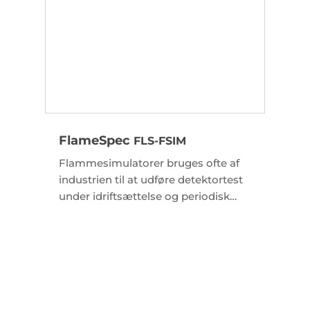
FlameSpec
FLS-FSIM
Flammesimulatorer bruges ofte af
industrien til at udføre detektortest
under idriftsættelse og periodisk
systemtest. FlameSpec-
simulatorerne er billige, lette og
nemme at bruge.