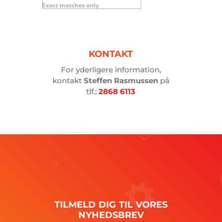
Exact matches only
her…
KONTAKT
For yderligere information,
kontakt
Steffen Rasmussen
på
tlf.:
2868 6113
TILMELD
DIG
TIL
VORES
NYHEDSBREV