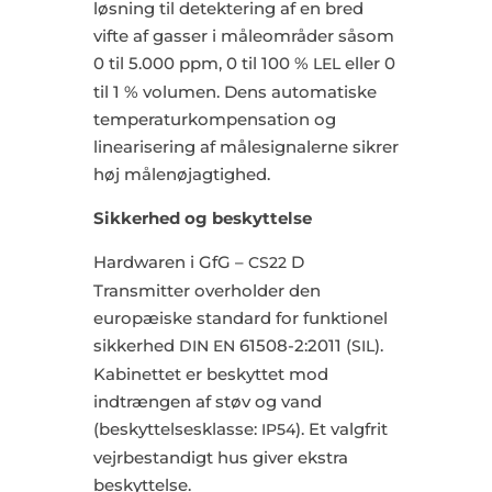
løsning til detektering af en bred
vifte af gasser i måleområder såsom
0 til 5.000 ppm, 0 til 100 %
eller 0
LEL
til 1 % volumen. Dens automatiske
temperaturkompensation og
linearisering af målesignalerne sikrer
høj målenøjagtighed.
Sikkerhed og beskyttelse
Hardwaren i GfG –
D
CS22
Transmitter overholder den
europæiske standard for funktionel
sikkerhed
61508-2:2011 (
).
DIN
EN
SIL
Kabinettet er beskyttet mod
indtrængen af støv og vand
(beskyttelsesklasse:
). Et valgfrit
IP54
vejrbestandigt hus giver ekstra
beskyttelse.