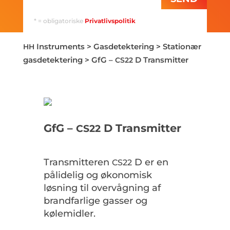
* = obligatoriske
Privatlivspolitik
Instruments
>
Gasdetektering
>
Stationær
HH
gasdetektering
>
GfG –
D Transmitter
CS22
GfG –
D Transmitter
CS22
Transmitteren
D er en
CS22
pålidelig og økonomisk
løsning til overvågning af
brandfarlige gasser og
kølemidler.