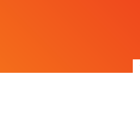
nære gascontrollere
>
GfG –
Controller
GMA200-MW4
GfG
GMA200-
MW4