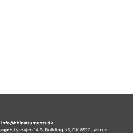
ug af persondata
pterer
Instruments brug af min persondata*
HH
* = obligatoriske |
Privatlivspolitik
•
info@hhinstruments.dk
Lager:
Lyshøjen 14 B, Building K6, DK-8520 Lystrup