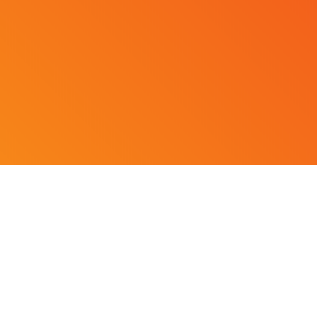
Instruments
>
Gasdetektering
>
Statio
HH