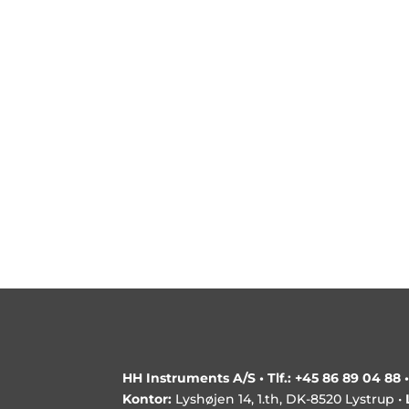
Accepter br
Jeg acce
HH Instruments A/S •
Tlf.: +45 86 89 04 88
Kontor:
Lyshøjen 14, 1.th, DK-8520 Lystrup •