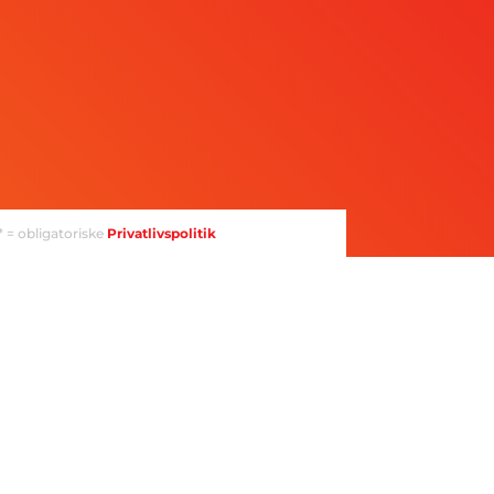
Accepter brug af persondata
Jeg accepterer
Instruments brug
HH
af min persondata*
SEND
* = obligatoriske
Privatlivspolitik
SØG EFTER
PRODUKTER