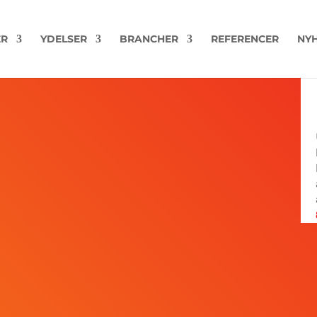
ER
YDELSER
BRANCHER
REFERENCER
NYH
200-MW4