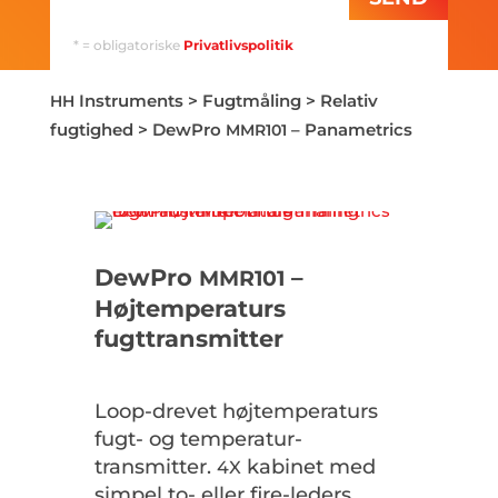
* = obligatoriske
Privatlivspolitik
Instruments
>
Fugtmåling
>
Relativ
HH
fugtighed
>
DewPro
– Panametrics
MMR101
DewPro
–
MMR101
Højtemperaturs
fugttransmitter
Loop-drevet højtemperaturs
fugt- og temperatur-
transmitter.
kabinet med
4X
simpel to- eller fire-leders