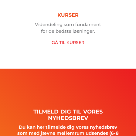
KURSER
Videndeling som fundament
for de bedste løsninger.
GÅ
TIL
KURSER
TILMELD
DIG
TIL
VORES
NYHEDSBREV
Du kan her tilmelde dig vores nyhedsbrev
som med jævne mellemrum udsendes (6-8