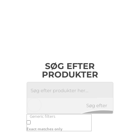
SØG EFTER
PRODUKTER
Søg efter
Generic filters
produkter
Exact matches only
her…