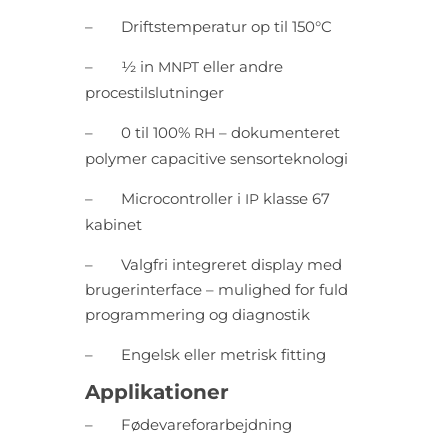
–
Driftstemperatur op til 150°C
–
½ in
eller andre
MNPT
procestilslutninger
–
0 til 100%
– dokumenteret
RH
polymer capacitive sensorteknologi
–
Microcontroller i
klasse 67
IP
kabinet
–
Valgfri integreret display med
brugerinterface – mulighed for fuld
programmering og diagnostik
–
Engelsk eller metrisk fitting
Applikationer
–
Fødevareforarbejdning