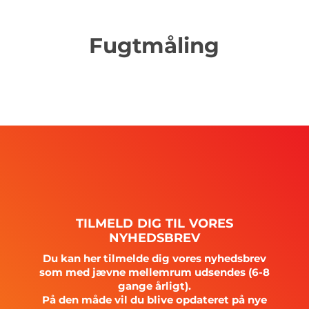
Fugtmåling
TILMELD
DIG
TIL
VORES
NYHEDSBREV
Du kan her tilmelde dig vores nyhedsbrev
som med jævne mellemrum udsendes (6-8
gange årligt).
På den måde vil du blive opdateret på nye