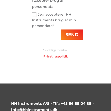
Accepter brug af
persondata
Jeg accepterer
HH
Instruments brug af min
persondata*
SEND
* = obligatoriske |
Privatlivspolitik
HH Instruments A/S •
Tlf.: +45 86 89 04 88
•
info@hhinstruments.dk