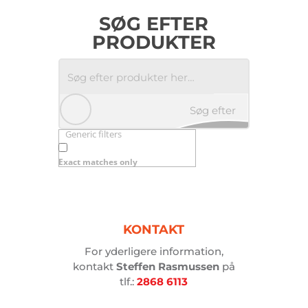
SØG EFTER
PRODUKTER
Søg efter
Generic filters
produkter
Exact matches only
her…
KONTAKT
For yderligere information,
kontakt
Steffen Rasmussen
på
tlf.:
2868 6113