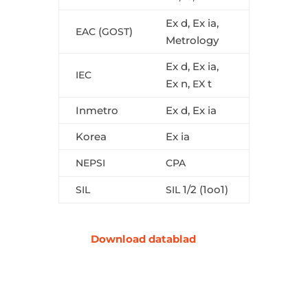
Ex d, Ex ia,
(
)
EAC
GOST
Metrology
Ex d, Ex ia,
IEC
Ex n,
t
EX
Inmetro
Ex d, Ex ia
Korea
Ex ia
NEPSI
CPA
1/2 (1oo1)
SIL
SIL
Download datablad