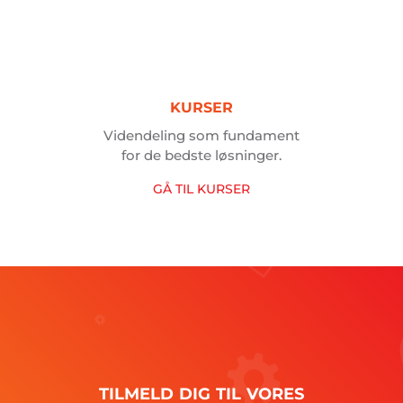
KURSER
Videndeling som fundament
for de bedste løsninger.
GÅ
TIL
KURSER
TILMELD
DIG
TIL
VORES