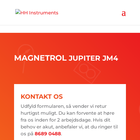
'
MAGNETROL
JUPITER
JM4
KONTAKT OS
Udfyld formularen, så vender vi retur
hurtigst muligt. Du kan forvente at høre
fra os inden for 2 arbejdsdage. Hvis dit
behov er akut, anbefaler vi, at du ringer til
os på
8689 0488
.