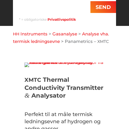
SEND
* = obligatoriske
Privatlivspolitik
Instruments
>
Gasanalyse
>
Analyse vha.
HH
termisk ledningsevne
>
Panametrics –
XMTC
Thermal
XMTC
Conductivity Transmitter
&
Analysator
Perfekt til at måle termisk
ledningsevne af hydrogen og
andre gasser.