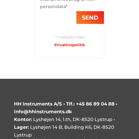
persondata*
SEND
* = obligatoriske |
Privatlivspolitik
HH Instruments A/S •
Tlf.: +45 86 89 04 88
•
info@hhinstruments.dk
Kontor:
Lyshøjen 14, 1.th, DK-8520 Lystrup •
Lager:
Lyshøjen 14 B, Building K6, DK-8520
Lystrup