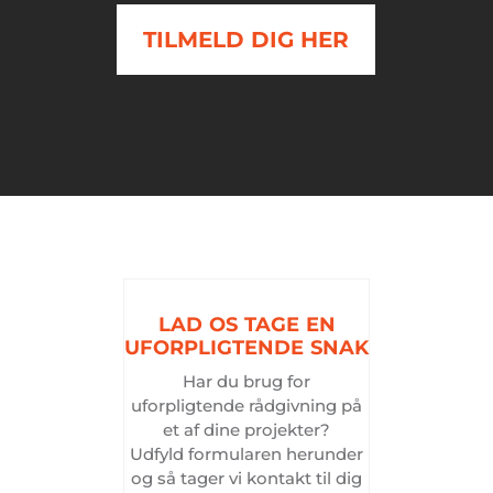
TILMELD DIG HER
LAD
OS
TAGE
EN
UFORPLIGTENDE
SNAK
Har du brug for
uforpligtende rådgivning på
et af dine projekter?
Udfyld formularen herunder
og så tager vi kontakt til dig