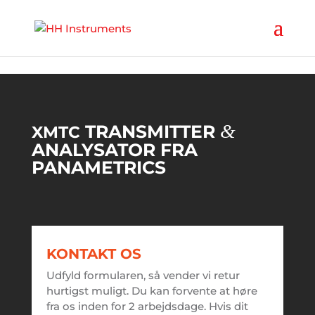
'
&
TRANSMITTER
XMTC
ANALYSATOR FRA
PANAMETRICS
KONTAKT OS
Udfyld formularen, så vender vi retur
hurtigst muligt. Du kan forvente at høre
fra os inden for 2 arbejdsdage. Hvis dit