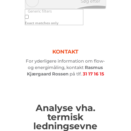
Søg efter
Generic filters
produkter
Exact matches only
her…
KONTAKT
For yderligere information om flow-
og energimåling, kontakt
Rasmus
Kjærgaard Rossen
på tlf.
31 17 16 15
Analyse vha.
termisk
ledningsevne