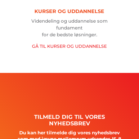
KURSER
OG
UDDANNELSE
Videndeling og uddannelse som
fundament
for de bedste løsninger.
GÅ
TIL
KURSER
OG
UDDANNELSE
TILMELD
DIG
TIL
VORES
NYHEDSBREV
Du kan her tilmelde dig vores nyhedsbrev
som med jævne mellemrum udsendes (6-8