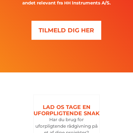
andet relevant fra
Instruments A/S.
HH
TILMELD DIG HER
LAD
OS
TAGE
EN
UFORPLIGTENDE
SNAK
Har du brug for
uforpligtende rådgivning på
et af dine projekter?