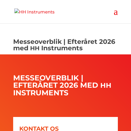
'
Messeoverblik | Efteråret 2026
med
Instruments
HH
MESSEOVERBLIK |
EFTERÅRET 2026 MED
HH
INSTRUMENTS
KONTAKT OS