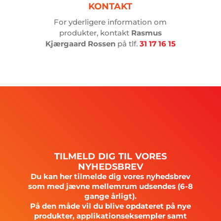
KONTAKT
For yderligere information om
produkter, kontakt
Rasmus
Kjærgaard Rossen
på tlf.
31 17 16 15
TILMELD
DIG
TIL
VORES
NYHEDSBREV
Du kan her tilmelde dig vores nyhedsbrev
som med jævne mellemrum udsendes (6-8
gange årligt).
På den måde vil du blive opdateret på nye
produkter, applikationseksempler samt