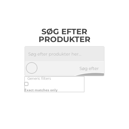
SØG EFTER
PRODUKTER
Søg efter
Generic filters
produkter
Exact matches only
her…