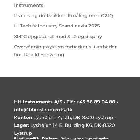
Instruments
Præcis og driftssikker iltmåling med
.
O2
IQ
Tech
&
Industry Scandinavia 2025
HI
opgraderet med
og display
XMTC
SIL2
Overvågningssystem forbedrer sikkerheden
hos Rebild Forsyning
HH Instruments A/S •
Tlf.: +45 86 89 04 88
•
info@hhinstruments.dk
Kontor:
Lyshøjen 14, 1.th, DK-8520 Lystrup •
Lager:
Lyshøjen 14 B, Building K6, DK-8520
Lystrup
Privatlivspolitik
|
Disclamer
|
Salgs- og leveringsbetingelser