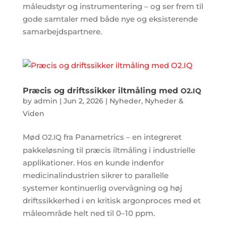
måleudstyr og instrumentering – og ser frem til
gode samtaler med både nye og eksisterende
samarbejdspartnere.
Præcis og driftssikker iltmåling med
.
O2
IQ
by
admin
|
Jun 2, 2026
|
Nyheder
,
Nyheder &
Viden
Mød
.
fra Panametrics – en integreret
O2
IQ
pakkeløsning til præcis iltmåling i industrielle
applikationer. Hos en kunde indenfor
medicinalindustrien sikrer to parallelle
systemer kontinuerlig overvågning og høj
driftssikkerhed i en kritisk argonproces med et
måleområde helt ned til 0–10 ppm.