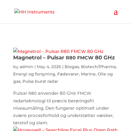
'
Magnetrol – Pulsar
80 GHz
R80
FMCW
by
admin
|
May 4, 2026
|
Biogas
,
Biotech/Pharma
,
Energi og forsyning
,
Fødevarer
,
Marine
,
Olie og
gas
,
Pulse burst radar
Pulsar
anvender 80 GHz
R80
FMCW
radarteknologi til præcis berøringsfri
niveaumåling. Den fungerer optimalt under
svære procesforhold og understøtter væsker,
tørstof og slam.