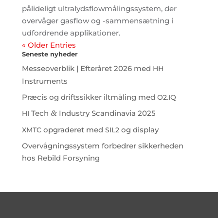
pålideligt ultralydsflowmålingssystem, der
overvåger gasflow og -sammensætning i
udfordrende applikationer.
« Older Entries
Seneste nyheder
Messeoverblik | Efteråret 2026 med
HH
Instruments
Præcis og driftssikker iltmåling med
.
O2
IQ
Tech
&
Industry Scandinavia 2025
HI
opgraderet med
og display
XMTC
SIL2
Overvågningssystem forbedrer sikkerheden
hos Rebild Forsyning