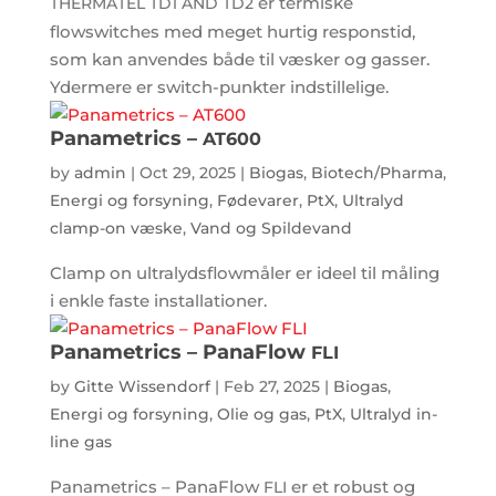
er termiske
THERMATEL
TD1
AND
TD2
flowswitches med meget hurtig responstid,
som kan anvendes både til væsker og gasser.
Ydermere er switch-punkter indstillelige.
Panametrics –
AT600
by
admin
|
Oct 29, 2025
|
Biogas
,
Biotech/Pharma
,
Energi og forsyning
,
Fødevarer
,
PtX
,
Ultralyd
clamp-on væske
,
Vand og Spildevand
Clamp on ultralydsflowmåler er ideel til måling
i enkle faste installationer.
Panametrics – PanaFlow
FLI
by
Gitte Wissendorf
|
Feb 27, 2025
|
Biogas
,
Energi og forsyning
,
Olie og gas
,
PtX
,
Ultralyd in-
line gas
Panametrics – PanaFlow
er et robust og
FLI